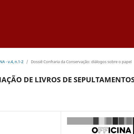
NA - v.4, n.1-2
/
Dossiê Confraria da Conservação: diálogos sobre o papel
AÇÃO DE LIVROS DE SEPULTAMENTO
O