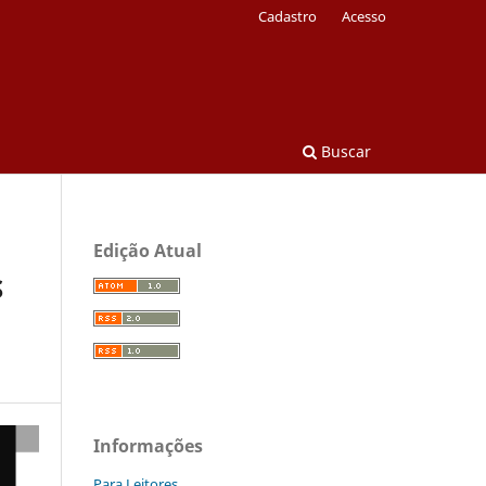
Cadastro
Acesso
Buscar
Edição Atual
S
Informações
Para Leitores