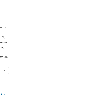
URAÇÃO
ULO:
evista
1-2).
sta-da-
NA -