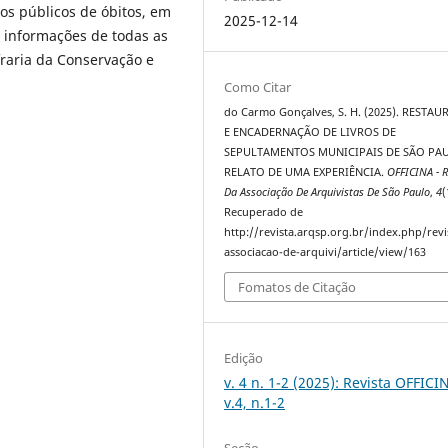
os públicos de óbitos, em
2025-12-14
 informações de todas as
raria da Conservação e
Como Citar
do Carmo Gonçalves, S. H. (2025). RESTA
E ENCADERNAÇÃO DE LIVROS DE
SEPULTAMENTOS MUNICIPAIS DE SÃO PA
RELATO DE UMA EXPERIÊNCIA.
OFFICINA - R
Da Associação De Arquivistas De São Paulo
,
4
(
Recuperado de
http://revista.arqsp.org.br/index.php/revi
associacao-de-arquivi/article/view/163
Fomatos de Citação
Edição
v. 4 n. 1-2 (2025): Revista OFFICI
v.4, n.1-2