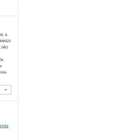
4). A
AMARGO
E SÃO
De
de
ista-
eida