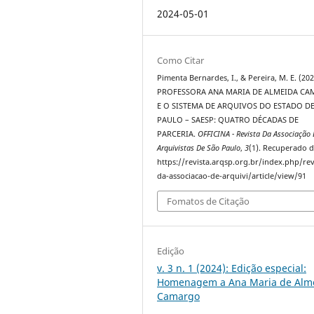
2024-05-01
Como Citar
Pimenta Bernardes, I., & Pereira, M. E. (202
PROFESSORA ANA MARIA DE ALMEIDA C
E O SISTEMA DE ARQUIVOS DO ESTADO D
PAULO – SAESP: QUATRO DÉCADAS DE
PARCERIA.
OFFICINA - Revista Da Associação 
Arquivistas De São Paulo
,
3
(1). Recuperado 
https://revista.arqsp.org.br/index.php/rev
da-associacao-de-arquivi/article/view/91
Fomatos de Citação
Edição
v. 3 n. 1 (2024): Edição especial:
Homenagem a Ana Maria de Alm
Camargo