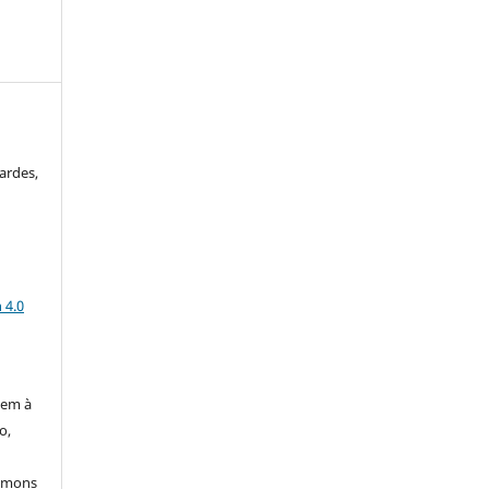
ardes,
a
 4.0
:
dem à
o,
ommons