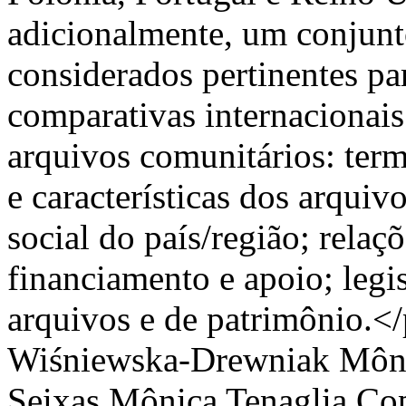
adicionalmente, um conjunto
considerados pertinentes par
comparativas internacionai
arquivos comunitários: term
e características dos arquivo
social do país/região; relaç
financiamento e apoio; legi
arquivos e de patrimônio.<
Wiśniewska-Drewniak
Môni
Seixas
Mônica Tenaglia
Cop