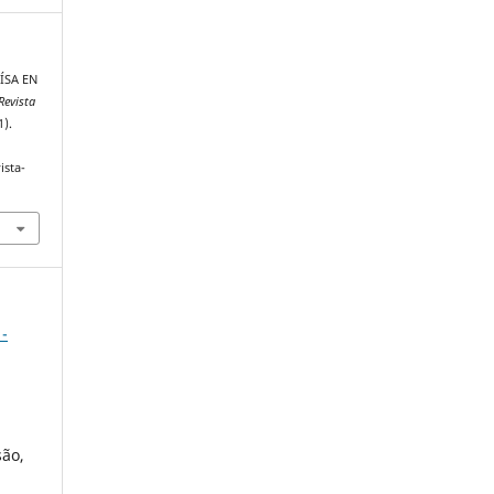
OÍSA EN
Revista
1).
ista-
 -
são,