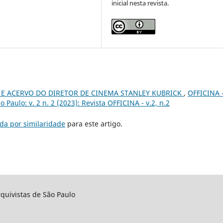
inicial nesta revista.
 E ACERVO DO DIRETOR DE CINEMA STANLEY KUBRICK
,
OFFICINA 
 Paulo: v. 2 n. 2 (2023): Revista OFFICINA - v.2, n.2
da por similaridade
para este artigo.
rquivistas de São Paulo