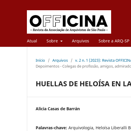
Atual
Sobre
Arquivos
Sobre a ARQ-SP
Início
/
Arquivos
/
v. 2 n. 1 (2023): Revista OFFICI
Depoimentos - Colegas de profissão, amigos, admirador
HUELLAS DE HELOÍSA EN 
Alicia Casas de Barrán
Palavras-chave:
Arquivologia, Heloísa Liberalli B