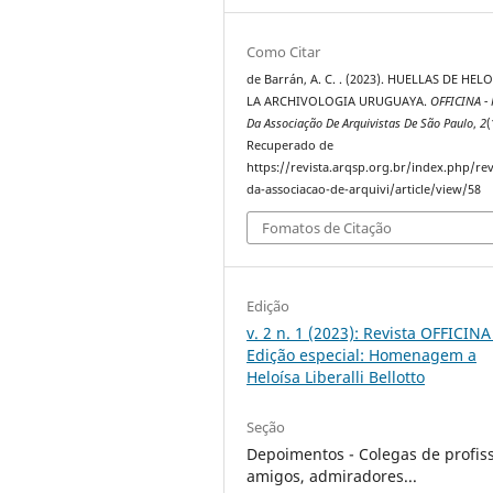
Como Citar
de Barrán, A. C. . (2023). HUELLAS DE HEL
LA ARCHIVOLOGIA URUGUAYA.
OFFICINA - 
Da Associação De Arquivistas De São Paulo
,
2
(
Recuperado de
https://revista.arqsp.org.br/index.php/rev
da-associacao-de-arquivi/article/view/58
Fomatos de Citação
Edição
v. 2 n. 1 (2023): Revista OFFICINA
Edição especial: Homenagem a
Heloísa Liberalli Bellotto
Seção
Depoimentos - Colegas de profis
amigos, admiradores...