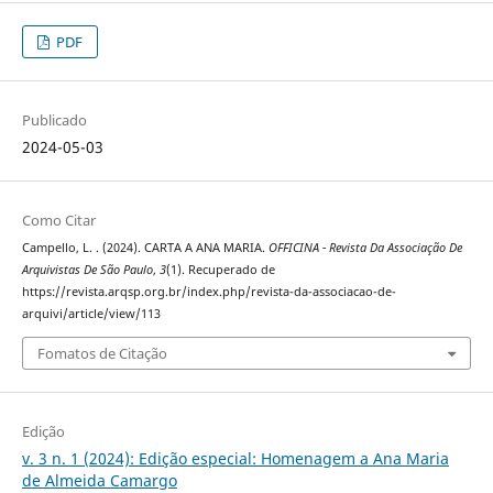
PDF
Publicado
2024-05-03
Como Citar
Campello, L. . (2024). CARTA A ANA MARIA.
OFFICINA - Revista Da Associação De
Arquivistas De São Paulo
,
3
(1). Recuperado de
https://revista.arqsp.org.br/index.php/revista-da-associacao-de-
arquivi/article/view/113
Fomatos de Citação
Edição
v. 3 n. 1 (2024): Edição especial: Homenagem a Ana Maria
de Almeida Camargo