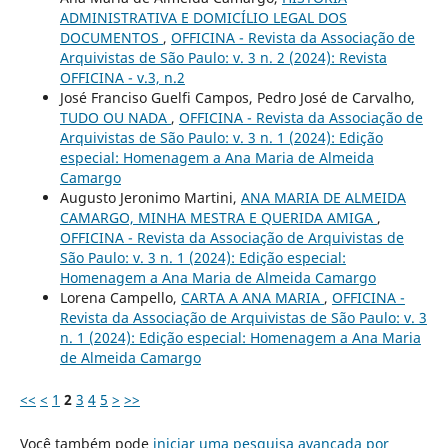
ADMINISTRATIVA E DOMICÍLIO LEGAL DOS
DOCUMENTOS
,
OFFICINA - Revista da Associação de
Arquivistas de São Paulo: v. 3 n. 2 (2024): Revista
OFFICINA - v.3, n.2
José Franciso Guelfi Campos, Pedro José de Carvalho,
TUDO OU NADA
,
OFFICINA - Revista da Associação de
Arquivistas de São Paulo: v. 3 n. 1 (2024): Edição
especial: Homenagem a Ana Maria de Almeida
Camargo
Augusto Jeronimo Martini,
ANA MARIA DE ALMEIDA
CAMARGO, MINHA MESTRA E QUERIDA AMIGA
,
OFFICINA - Revista da Associação de Arquivistas de
São Paulo: v. 3 n. 1 (2024): Edição especial:
Homenagem a Ana Maria de Almeida Camargo
Lorena Campello,
CARTA A ANA MARIA
,
OFFICINA -
Revista da Associação de Arquivistas de São Paulo: v. 3
n. 1 (2024): Edição especial: Homenagem a Ana Maria
de Almeida Camargo
<<
<
1
2
3
4
5
>
>>
Você também pode
iniciar uma pesquisa avançada por